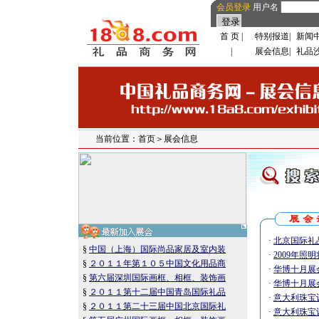
会员登录
用户名
首 页
|
特别报道
|
新闻
|
展会信息
|
礼品
当前位置：首页＞展会信息
·
北京国际礼
§
中国（上海）国际尚品家居及室内装
·
2009年照
§
２０１１年第１０５中国文化用品商
·
华博十月展
§
第六届深圳国际画框、相框、装饰画
·
华博十月展
§
２０１１第十二届中国青岛国际礼品
·
意大利珠宝
§
２０１１第二十三届中国北京国际礼
·
意大利珠宝