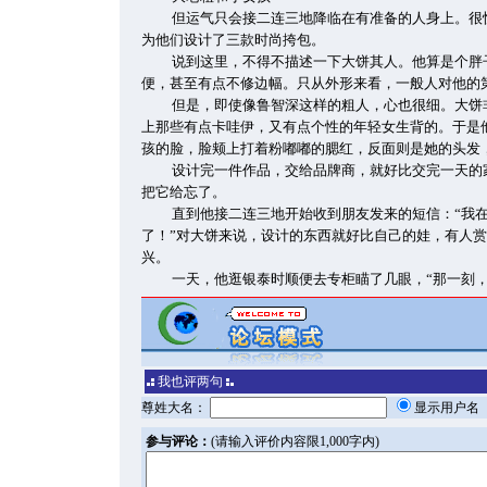
但运气只会接二连三地降临在有准备的人身上。很快
为他们设计了三款时尚挎包。
说到这里，不得不描述一下大饼其人。他算是个胖
便，甚至有点不修边幅。只从外形来看，一般人对他的
但是，即使像鲁智深这样的粗人，心也很细。大饼
上那些有点卡哇伊，又有点个性的年轻女生背的。于是
孩的脸，脸颊上打着粉嘟嘟的腮红，反面则是她的头发
设计完一件作品，交给品牌商，就好比交完一天的
把它给忘了。
直到他接二连三地开始收到朋友发来的短信：“我
了！”对大饼来说，设计的东西就好比自己的娃，有人
兴。
一天，他逛银泰时顺便去专柜瞄了几眼，“那一刻，
我也评两句
尊姓大名：
显示用户
参与评论：
(请输入评价内容限1,000字内)