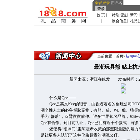
会员登录
用户名
首 页
|
特别报道
|
新闻
|
展会信息
|
礼品
当前位置：首页>
新闻中
最潮玩具熊 贴上杭
新闻来源：浙江在线发 发布时间：2009-3
什么是Qee——
Qee是英文Key的谐音，由香港著名的创玩公司T
潮个性人士的必备塑胶宠物，有熊、猫、狗、猴、狼等
手为“蟹爪”，双臂微微前伸。许多世界知名品牌，如Swatch、
Qee有合作。到目前为止，Qee已拥有近千个款式，许
还记得“艳照门”里陈冠希收藏的那些限量版的暴
是让更多人认识了这种价格超贵的潮流公仔。