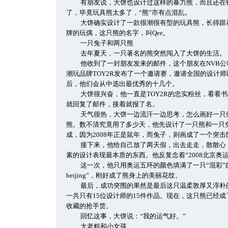
有朋友说，大饼也设计过这样的暴力熊，而且还在
了，毕竟玩具熊太多了，“熊”市有点混乱。
大饼确实设计了一款很潮很有型的玩具熊，长得跟
牌的玩偶，这只熊的名字，叫Qee。
一只兔子和两只熊
去年夏天，一只著名的熊突然闯入了大饼的生活。
他收到了一封朋友发来的邮件，这个朋友在NVB
潮玩品牌TOY2R发布了一个邀请赛，邀请全国的设计师
后，他们会从中选出最优秀的十几个。
大饼很兴奋，他一直是TOY2R的忠实粉丝，看看书
就回复了邮件，接着就报了名。
天气很热，大饼一边流汗一边思考，怎么画好一只
熊。数不清究竟用了多少天，他先设计了一只熊和一只
成，因为2008年正是鼠年，而兔子，则画成了一个突
接下来，他给自己放了两天假，出去走走，散散心
素的设计表现最本质的东西。他反复念着“2008北京奥
这一次，他只用奥运五环的颜色填满了一只“混彩”的熊
beijing”，刚好成了熊身上的美丽花纹。
最后，成功突围的果然是最后这只温柔敦厚又淳朴
一共只有15位设计师的15件作品。现在，这只熊已经
收藏的抢手货。
回忆这事，大饼说：“我的运气好。”
大老粗和小女孩