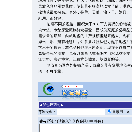
织法独特，色泽鲜艳、和谐，毯面柔软、细腻，洗涤不
民族色彩的图案花纹，使其具有很高的欣赏价值，堪称
孜地毯最负盛名。另外，拉萨、贡噶、浪卡子、朗县、
到用户的好评。
按照不同的规格，面积大于１８平方英尺的称地毯
为卡垫。卡垫深受藏族群众喜爱，已成为家庭的必需品
需求量的增加，西藏地毯的生产规模也越来越大。现在
泽当、那曲建有地毯厂，许多县和社队也办起了地毯厂
艺水平的提高，花色品种也在不断创新。现在不仅有二
凤等传统的图案，也有以国画形式编织的山水花纹图案
江大桥、布达拉宫、江孜抗英城堡、草原新貌等。
地毯素为国内外畅销产品，西藏又具有发展地毯生
阔，不可限量。
我也评两句
尊姓大名：
显示用户
参与评论：
(请输入评价内容限1,000字内)