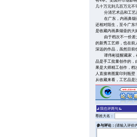
有4本。受国外市场影
几十万元到几百万元不
分清艺术品和工艺
在广东，内画鼻烟
还相对陌生，至今广东
是收藏内画鼻烟壶的大
由于档次不一价差
的新秀工艺师，也在前
深远的作品，虽然目前
谭伟彬提醒藏家，
品是手工批量创作的，
果是大师精工创作，档
人直接将图案印到瓶壁
从收藏来看，工艺品是
我也评两句
尊姓大名：
参与评论：
(请输入评价内