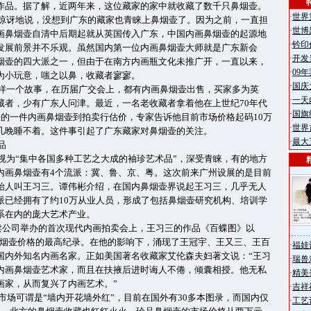
作品。据了解，近两年来，这位藏家的家中就收藏了数千只鼻烟壶。
·
世界
惊讶地说，没想到广东的藏家也青睐上鼻烟壶了。因为之前，一直担
·
世博
画鼻烟壶自清中后期起就从英国传入广东，中国内画鼻烟壶的起源地
·
钤印
发展前景并不乐观。虽然国内第一位内画鼻烟壶大师就是广东新会
·
开发
烟壶的四大派之一，但由于在南方内画瓶文化未推广开，一直以来，
·
09
为小玩意，嗤之以鼻，收藏者寥寥。
·
国庆
样一个故事，在历届广交会上，都有内画鼻烟壶出售，买家多为英
·
一天
藏者，少有广东人问津。最近，一名老收藏者拿着他在上世纪70年代
·
国旗
来的一件内画鼻烟壶到拍卖行估价，专家告诉他目前市场价格起码10万
·
世界
几晚睡不着。这件事引起了广东藏家对鼻烟壶的关注。
·
最大
品
视为“集中各国多种工艺之大成的袖珍艺术品”，深受青睐，有的地方
内画鼻烟壶有4个流派：冀、鲁、京、粤。这次前来广州设展的是目前
始人叫王习三。谭伟彬介绍，在国内鼻烟壶界说起王习三，几乎无人
派已经拥有了约10万从业人员，形成了包括鼻烟壶研究机构、培训学
系在内的庞大艺术产业。
卖公司举办的首次现代内画拍卖会上，王习三的作品《百蝶图》以
代鼻烟壶价格的最高纪录。在他的影响下，涌现了王冠宇、王又三、王百
·
福娃
国内外知名内画名家。正如美国著名收藏家艾伦森夫妇著文说：“王习
·
瑞兽
内画鼻烟壶艺术家，而且在扶掖后进时诲人不倦，倾囊相授。他无私
·
精美
画家，从而复兴了内画艺术。”
·
吉祥
壶市场可谓是“墙内开花墙外红”，目前在国外有30多本图录，而国内仅
·
工艺