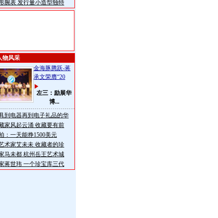
形腕表 发行量小造型独特
人物风采
金海豚腾跃-蒋
承文荣膺“20
左三：励展华
博...
具到电器再到电子礼品的华
藏家风起云涌 收藏要有前
柏：一天能挣1500美元
艺术家艾未未 收藏者的珍
家马未都 杭州岳王艺术城
家蒋世玮 一个珍宝库三代