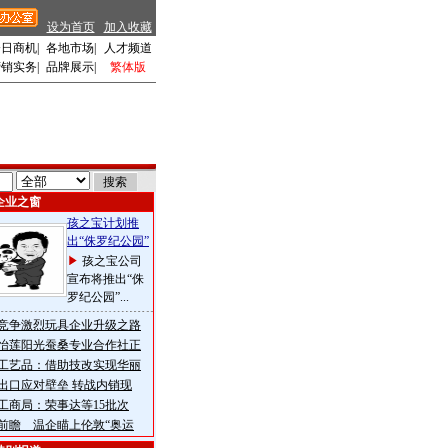
设为首页
加入收藏
今日商机
|
各地市场
|
人才频道
营销实务
|
品牌展示
|
繁体版
企业之窗
孩之宝计划推
出“侏罗纪公园”
孩之宝公司
宣布将推出“侏
罗纪公园”...
竞争激烈玩具企业升级之路
怡莲阳光蚕桑专业合作社正
工艺品：借助技改实现华丽
出口应对壁垒 转战内销现
工商局：荣事达等15批次
前瞻 温企瞄上伦敦“奥运