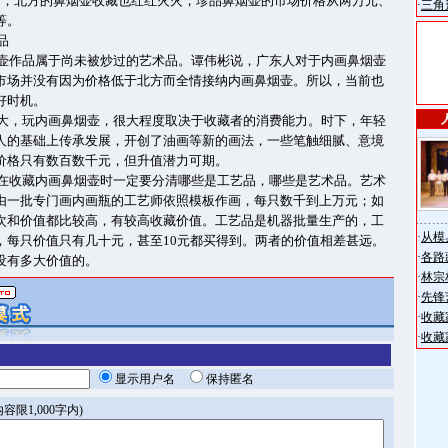
响，北方的鼻烟壶收藏也红红火火，珍品鼻烟壶的市场价格从两万元、
·
三角
等。
品
壶作品属于尚未被炒过的艺术品。谭伟彬说，广东人对于内画鼻烟壶
市场并没有因为价格低于北方而全情接纳内画鼻烟壶。所以，当前也
好时机。
大，玩内画鼻烟壶，很大程度取决于收藏者的消费能力。时下，年轻
人的基础上传承发展，开创了油画等新的画法，一些笔触细腻、意境
价格只有数百数千元，但升值潜力可期。
在收藏内画鼻烟壶时一定要分清哪些是工艺品，哪些是艺术品。艺术
由一批专门画内画瓶的工艺师依照模板作画，每只数千到上万元；如
次和价值都比较高，有较高收藏价值。工艺品是机器批量生产的，工
·
从模
，每只价值只有几十元，甚至10元都买得到。两者的价值相差甚远。
·
各路
没有多大价值的。
·
林宗
·
先锋
·
收藏
·
收藏
显示用户名
保持匿名
容限1,000字内)