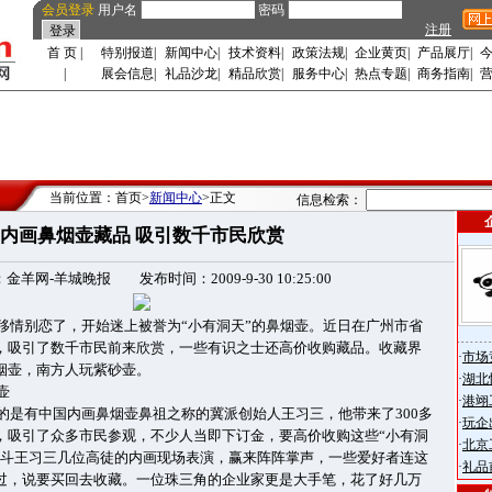
会员登录
用户名
密码
注册
首 页
|
特别报道
|
新闻中心
|
技术资料
|
政策法规
|
企业黄页
|
产品展厅
|
|
展会信息
|
礼品沙龙
|
精品欣赏
|
服务中心
|
热点专题
|
商务指南
|
当前位置：首页>
新闻中心
>正文
信息检索：
内画鼻烟壶藏品 吸引数千市民欣赏
金羊网-羊城晚报 发布时间：2009-9-30 10:25:00
移情别恋了，开始迷上被誉为“小有洞天”的鼻烟壶。近日在广州市省
，吸引了数千市民前来欣赏，一些有识之士还高价收购藏品。收藏界
·
市场
烟壶，南方人玩紫砂壶。
·
湖北
壶
·
港翊
的是有中国内画鼻烟壶鼻祖之称的冀派创始人王习三，他带来了300多
·
玩企
，吸引了众多市民参观，不少人当即下订金，要高价收购这些“小有洞
·
北京
泰斗王习三几位高徒的内画现场表演，赢来阵阵掌声，一些爱好者连这
·
礼品
过，说要买回去收藏。一位珠三角的企业家更是大手笔，花了好几万