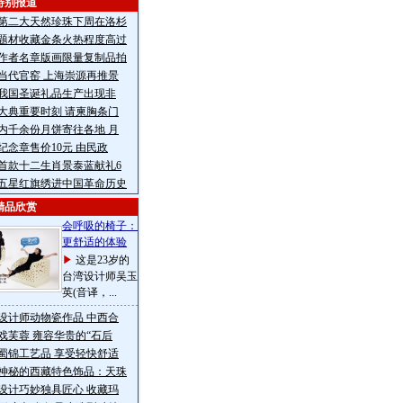
特别报道
第二大天然珍珠下周在洛杉
题材收藏金条火热程度高过
作者名章版画限量复制品拍
当代官窑 上海崇源再推景
年我国圣诞礼品生产出现非
大典重要时刻 请柬胸条门
内千余份月饼寄往各地 月
纪念章售价10元 由民政
首款十二生肖景泰蓝献礼6
五星红旗绣进中国革命历史
精品欣赏
会呼吸的椅子：
更舒适的体验
这是23岁的
台湾设计师吴玉
英(音译，...
设计师动物瓷作品 中西合
戏芙蓉 雍容华贵的“石后
蜀锦工艺品 享受轻快舒适
神秘的西藏特色饰品：天珠
设计巧妙独具匠心 收藏玛