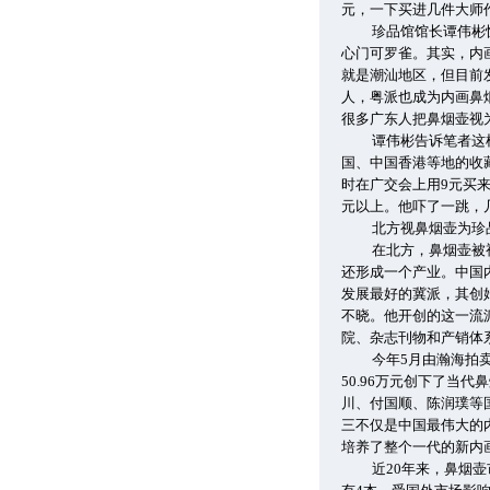
元，一下买进几件大师
珍品馆馆长谭伟彬
心门可罗雀。其实，内
就是潮汕地区，但目前
人，粤派也成为内画鼻
很多广东人把鼻烟壶视
谭伟彬告诉笔者这
国、中国香港等地的收
时在广交会上用9元买
元以上。他吓了一跳，
北方视鼻烟壶为珍
在北方，鼻烟壶被
还形成一个产业。中国
发展最好的冀派，其创
不晓。他开创的这一流
院、杂志刊物和产销体
今年5月由瀚海拍
50.96万元创下了当
川、付国顺、陈润璞等
三不仅是中国最伟大的
培养了整个一代的新内
近20年来，鼻烟