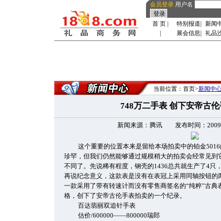
会员登录
用户名
首 页
|
特别报道
|
新闻
|
展会信息
|
礼品
当前位置：首页>
新闻中
748万二手表 创下安帝古
新闻来源：腾讯 发布时间：2009-10-
这个重要的位置本来是留给本场拍卖中的铂金5016
珍罕，但我们仍然能够通过规模稍大的拍卖会经常见到它
不同了。先说稀有程度，钢壳的1436总共就生产了4
再说纪念意义，这款表是没有在表冠上采用同轴按钮的两
一款采用了带有转速计而没有零售商签名的“纯粹”古典
格，创下了安帝古伦手表拍卖的一个纪录。
百达翡丽双追针手表
估价/600000——800000瑞郎