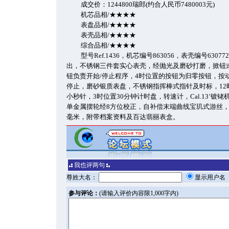
成交价：1244800瑞郎(约合人民币7480003元)
机芯品相/★★★★
表盘品相/★★★★
表壳品相/★★★★
综合品相/★★★★
型号Ref.1436，机芯编号863056，表壳编号6307
出，不锈钢三件套实心表壳，经抛光及磨砂打磨，掀钮
钮负责开始/停止程序，4时位置的按钮为归零按钮，按
停止，磨砂银质表盘，不锈钢指挥棒式指针及时标，12
小秒针，3时位置30分钟计时盘，转速计，Cal.13’镀
单金属摆轮经8方位校正，自补偿末端曲线宝玑式游丝，
毫米，附带档案资料及百达翡丽表盒。
我也评两句
尊姓大名：
显示用户
参与评论：
(请输入评价内容限1,000字内)