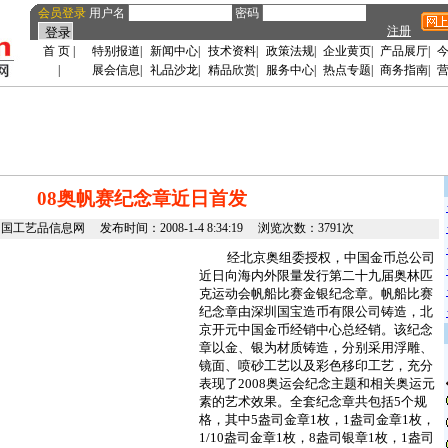
会员登录
用户名
密码
注册
首 页
|
特别报道
|
新闻中心
|
技术资料
|
政策法规
|
企业黄页
|
产品展厅
|
|
展会信息
|
礼品沙龙
|
精品欣赏
|
服务中心
|
热点专题
|
商务指南
|
08奥帆赛纪念章近日首发
工艺品信息网 发布时间：2008-1-4 8:34:19 浏览次数：3791次
经北京奥组委授权，中国金币总公司
近日向海内外限量发行第二十九届奥林匹
克运动会帆船比赛金银纪念章。帆船比赛
纪念章由深圳国宝造币有限公司铸造，北
京开元中国金币经销中心总经销。该纪念
章以金、银为材质铸造，分别采用浮雕、
镜面、喷砂工艺以及彩色移印工艺，充分
表现了2008奥运会纪念主题和相关奥运元
素的艺术效果。全套纪念章共包括5个规
格，其中5盎司金章1枚，1盎司金章1枚，
1/10盎司金章1枚，8盎司银章1枚，1盎司