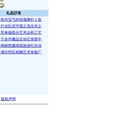
礼品沙龙
·珠光宝气的玫瑰胸针Ｕ盘
·行业乱优可视之流生存之
·赏鼻烟壶分艺术品和工艺
·千余件藏品生动记录新中
·绚丽西藏地毯旅游纪念佳
·潍坊邢氏核雕艺术发扬广
|
版权声明