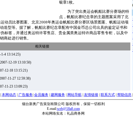
银章1枚。
为了突出奥运会帆船比赛分赛场的特
点，帆船比赛纪念章的主题图案采用了北
帆船运动员比赛图案、北京2008年奥运会帆船比赛分赛区场景图案、帆船运动项
动造型等。据了解，帆船比赛纪念章配有中国金币总公司出具的鉴定证书和
品防伪标签，并通过奥运特许零售店、贵金属类奥运特许商品零售专柜，以及中
销商处进行销售。
相关链接
-1-4 13:14:25)
2007-12-19 13:10:50)
07-12-18 13:15:21)
2007-11-27 12:59:38)
07-11-23 13:09:23)
|
本网动态
|
广告服务
|
会员服务
|
建网服务
|
网站导航
|
友情链接
|
联系方式
|
帮助信息
烟台新奥广告策划有限公司 版权所有，保留一切权利
E-mail:
web@18a8.com
本站网络实名：礼品商务网