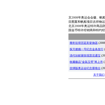
京2008年奥运会会徽、
目图案和帆船项目吉祥物运
北京2008年奥运特许商
国金币特许经销商和特约经
雍乾珐琅宫廷彩瓷御器
(2008
探月嫦娥一号纪念金条发行
(
清代珍邮展惊现莲花通宝
(20
收藏极品“金鼠玉璧”将上市
(
丝绸版奥运会纪念册推出
(20
关于我们