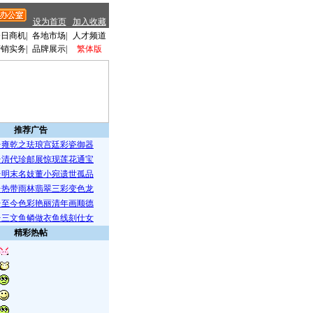
设为首页
加入收藏
今日商机
|
各地市场
|
人才频道
营销实务
|
品牌展示
|
繁体版
推荐广告
·雍乾之珐琅宫廷彩瓷御器
·清代珍邮展惊现莲花通宝
·明末名妓董小宛遗世孤品
·热带雨林翡翠三彩变色龙
·至今色彩艳丽清年画顺德
·三文鱼鳞做衣鱼线刻仕女
精彩热帖