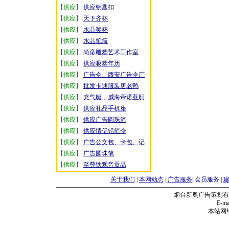
【供应】
供应钥匙扣
【供应】
天下齐杯
【供应】
水晶奖杯
【供应】
水晶笔筒
【供应】
尚彦雕塑艺术工作室
【供应】
供应吸塑年历
【供应】
广告伞、西安广告伞厂
【供应】
批发卡通服装唐老鸭
【供应】
充气艇，威海帝诺亚舸
【供应】
供应礼品手机座
【供应】
供应广告圆珠笔
【供应】
供应情侣铅笔伞
【供应】
广告公文包、卡包、记
【供应】
广告圆珠笔
【供应】
至尊铁观音贡品
关于我们
|
本网动态
|
广告服务
|
会员服务
|
烟台新奥广告策划有
E-mai
本站网