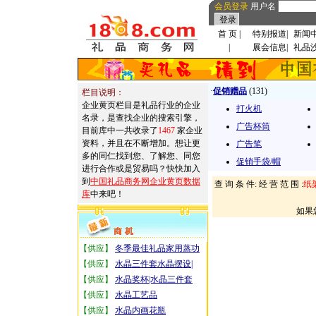
会员登录
用户名
首 页
|
特别报道
|
新闻
|
展会信息
|
礼品
·
促销赠品
(131)
栏目说明：
企业黄页栏目是礼品行业的企业
打火机
名录，是查找企业的搜索引擎，
广告杯筒
目前库中一共收录了
1467
家企业
资料，并且在不断增加。想让更
广告笔
多的同仁找到您、了解您、同您
促销手袋/帽
进行合作或是贸易吗？快快加入
到
中国礼品商务网企业黄页数据
查 询 条 件: 经 营 范 围 :
纸
库
中来吧！
如果
【供应】
冬季最佳礼品家用蒸功
【供应】
水晶三件套水晶摆设|
【供应】
水晶奖杯|水晶三件套
【供应】
水晶工艺品
【供应】
水晶内画花瓶