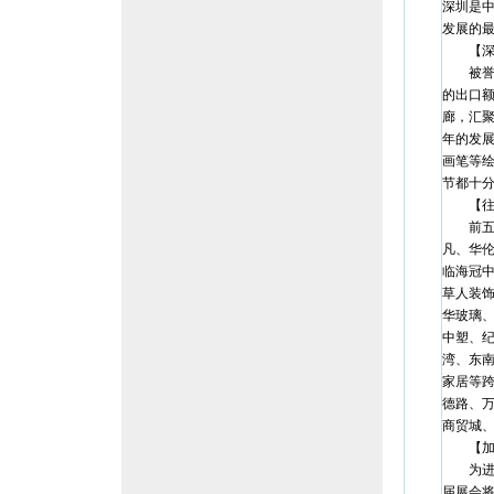
深圳是中
发展的
【深圳
被誉为
的出口额
廊，汇聚
年的发
画笔等
节都十
【往
前五届
凡、华
临海冠
草人装
华玻璃
中塑、
湾、东南
家居等
德路、
商贸城
【加强
为进一
届展会将