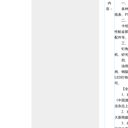
内
一、成
容：
各种材
线条、
二、原
卡纸、
性帖金
配件等
三、制
钉角机
机、砂
四、油
油画、
画、铜
LED灯
司。
【全方
1、在
《中国酒
业杂志
2、在
大新闻
3、在