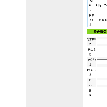
联
系
刘洋 1353
人：
联系
地
广州会
址：
参会报名
您的姓
名：
单位名
称：
单位地
址：
联系电
话：
E－
mail：
备
注：