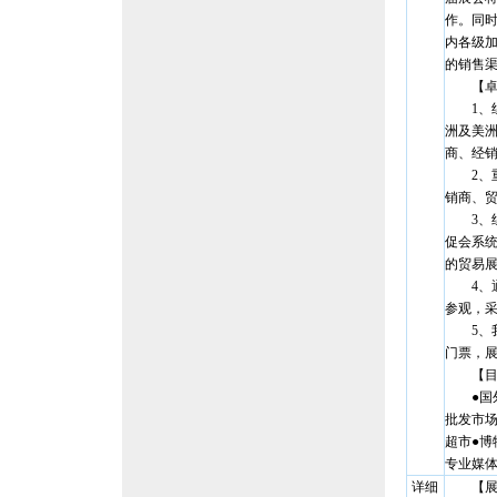
作。同
内各级
的销售
【卓有
1、组
洲及美
商、经
2、重
销商、
3、组
促会系
的贸易
4、通
参观，
5、我
门票，
【目标
●国外
批发市场
超市●博
专业媒体
详细
【展