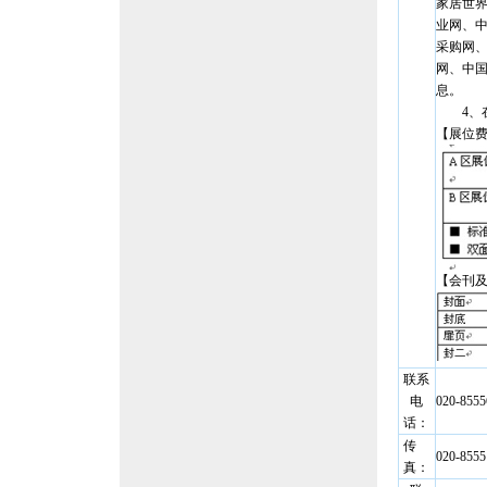
家居世
业网、
采购网、
网、中
息。
4、在
【展位
【会刊
联系
电
020-8555
话：
传
020-8555
真：