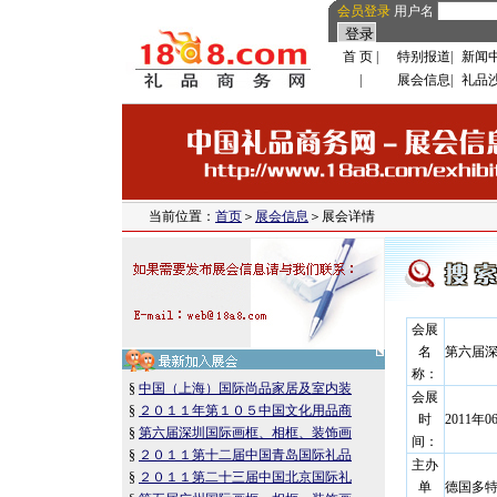
会员登录
用户名
首 页
|
特别报道
|
新闻
|
展会信息
|
礼品
当前位置：
首页
＞
展会信息
＞展会详情
会展
名
第六届
称：
§
中国（上海）国际尚品家居及室内装
会展
§
２０１１年第１０５中国文化用品商
时
2011年0
§
第六届深圳国际画框、相框、装饰画
间：
§
２０１１第十二届中国青岛国际礼品
主办
§
２０１１第二十三届中国北京国际礼
单
德国多特