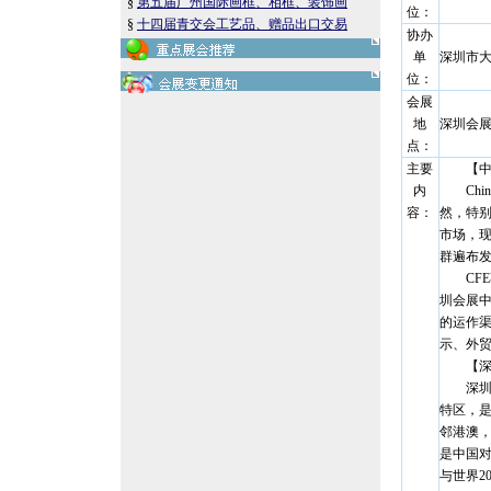
§
第五届广州国际画框、相框、装饰画
位：
§
十四届青交会工艺品、赠品出口交易
协办
单
深圳市大
位：
会展
地
深圳会
点：
主要
【中国
内
Chin
容：
然，特别是
市场，
群遍布
CFE不
圳会展中
的运作
示、外
【深圳
深圳是
特区，
邻港澳，
是中国
与世界2