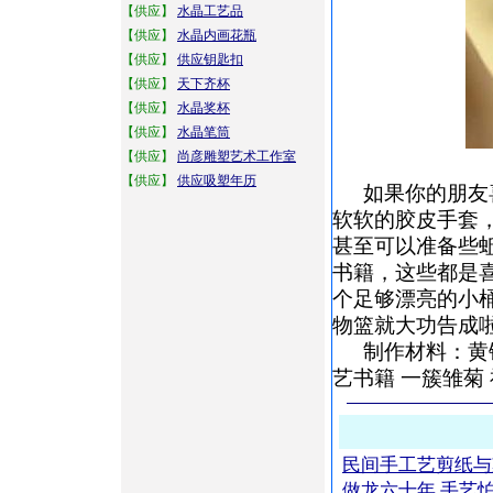
【供应】
水晶工艺品
【供应】
水晶内画花瓶
【供应】
供应钥匙扣
【供应】
天下齐杯
【供应】
水晶奖杯
【供应】
水晶笔筒
【供应】
尚彦雕塑艺术工作室
【供应】
供应吸塑年历
如果你的朋友
软软的胶皮手套
甚至可以准备些
书籍，这些都是
个足够漂亮的小
物篮就大功告成
制作材料：黄铜
艺书籍 一簇雏菊
民间手工艺剪纸与
做龙六十年 手艺