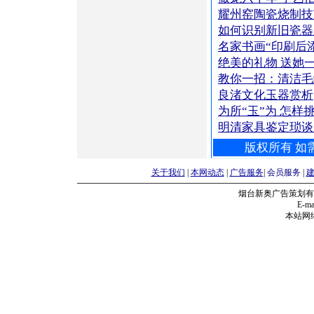
耀州窑陶瓷烧制技
如何识别新旧瓷器
名家书画“印刷后
绝美的礼物 送她
教你一招：清洁
良渚文化玉器赏析
为所“玉”为 怎样
明清家具鉴定琐谈
版权所有 如需
关于我们
|
本网动态
|
广告服务
|
会员服务
|
烟台新奥广告策划有
E-mai
本站网