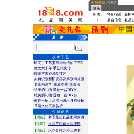
会员登录
用户名
首 页
|
特别报道
|
新闻
|
展会信息
|
礼品
技 术 工 艺
·
民间手工艺剪纸与刻纸的工艺知
·
做龙六十年 手艺怕失传
·
耀州窑陶瓷烧制技艺
·
如何识别新旧瓷器及辨别海外赝
·
名家书画“印刷后添墨”造假法
·
绝美的礼物 送她一盆DIY的
·
绝美的礼物 送她一盆DIY的
·
教你一招：清洁毛绒玩具有妙招
·
良渚文化玉器赏析
今 日 商 机
【供应】
冬季最佳礼品家用蒸功
【供应】
水晶三件套水晶摆设|
【供应】
水晶奖杯|水晶三件套