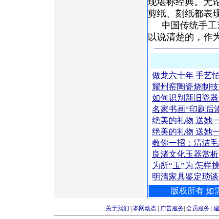
现堪称经典。无
剪纸、刻纸都表
中国传统手工
以说清楚的，作
做龙六十年 手艺
耀州窑陶瓷烧制技
如何识别新旧瓷器
名家书画“印刷后
绝美的礼物 送她
绝美的礼物 送她
教你一招：清洁
良渚文化玉器赏析
为所“玉”为 怎样
明清家具鉴定琐谈
版权所有 如需
关于我们
|
本网动态
|
广告服务
|
会员服务
|