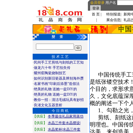
会员登录
用户名
首 页
|
特别报道
|
新闻
|
展会信息
|
礼品
技 术 工 艺
·
民间手工艺剪纸与刻纸的工艺知
·
做龙六十年 手艺怕失传
·
耀州窑陶瓷烧制技艺
中国传统手工
·
如何识别新旧瓷器及辨别海外赝
是纸张镂空技术
·
名家书画“印刷后添墨”造假法
个目的，求形求
·
绝美的礼物 送她一盆DIY的
·
绝美的礼物 送她一盆DIY的
久，文化底蕴深
·
教你一招：清洁毛绒玩具有妙招
概的阐述一下个
·
良渚文化玉器赏析
1、勾勒之光
今 日 商 机
【供应】
冬季最佳礼品家用蒸功
剪纸、刻纸这
【供应】
水晶三件套水晶摆设|
明理也。中国传
【供应】
水晶奖杯|水晶三件套
达美，来创造美