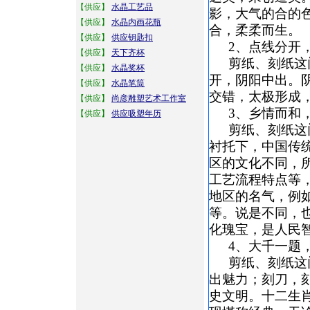
【供应】
水晶工艺品
影，大气的合的
【供应】
水晶内画花瓶
合，柔柔而生。
【供应】
供应钥匙扣
2、点线分开
【供应】
天下齐杯
剪纸、刻纸这
【供应】
水晶奖杯
开，阴阳中出。
【供应】
水晶笔筒
交错，太极形成
【供应】
尚彦雕塑艺术工作室
3、乡情而和
【供应】
供应吸塑年历
剪纸、刻纸这
衬托下，中国传
区的文化不同，
工艺流程特点等
地区的名气，例
等。说是不同，
化瑰宝，是人民
4、大千一题
剪纸、刻纸这
出魅力；刻刀，
史文明。十二生