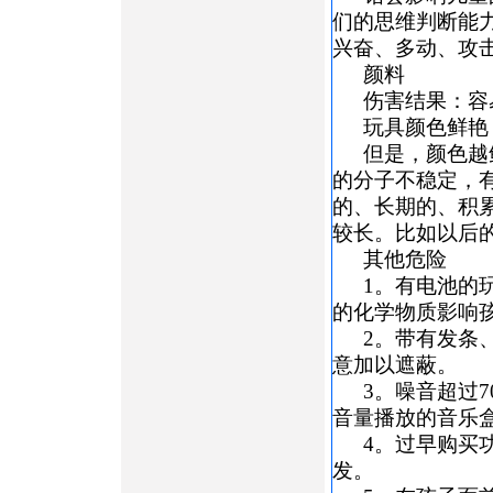
们的思维判断能
兴奋、多动、攻
颜料
伤害结果：容
玩具颜色鲜艳
但是，颜色越
的分子不稳定，
的、长期的、积
较长。比如以后
其他危险
1。有电池的
的化学物质影响
2。带有发条
意加以遮蔽。
3。噪音超过
音量播放的音乐
4。过早购买
发。