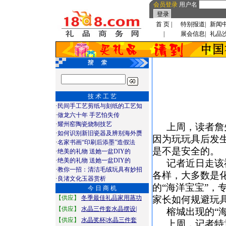
会员登录
用户名
首 页
|
特别报道
|
新闻
|
展会信息
|
礼品
技 术 工 艺
·
民间手工艺剪纸与刻纸的工艺知
·
做龙六十年 手艺怕失传
·
耀州窑陶瓷烧制技艺
上周，读者詹
·
如何识别新旧瓷器及辨别海外赝
因为玩玩具后发
·
名家书画“印刷后添墨”造假法
是不是安全的。
·
绝美的礼物 送她一盆DIY的
·
绝美的礼物 送她一盆DIY的
记者近日走该
·
教你一招：清洁毛绒玩具有妙招
各样，大多数是
·
良渚文化玉器赏析
的“海洋宝宝”
今 日 商 机
【供应】
冬季最佳礼品家用蒸功
家长如何规避玩
【供应】
水晶三件套水晶摆设|
榕城出现的“
【供应】
水晶奖杯|水晶三件套
上周，记者特