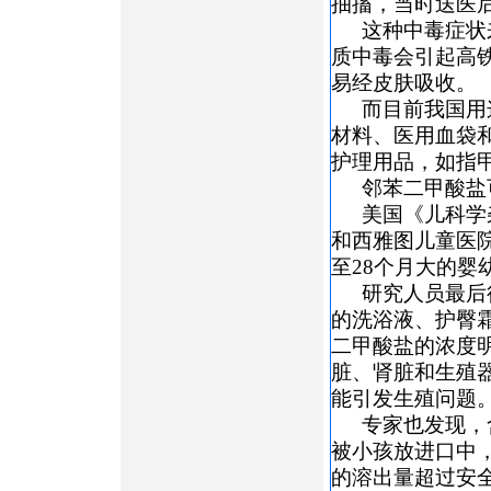
抽搐，当时送医
这种中毒症状
质中毒会引起高
易经皮肤吸收。
而目前我国用
材料、医用血袋
护理用品，如指
邻苯二甲酸盐
美国《儿科学
和西雅图儿童医院
至28个月大的婴
研究人员最后
的洗浴液、护臀
二甲酸盐的浓度
脏、肾脏和生殖
能引发生殖问题
专家也发现，
被小孩放进口中
的溶出量超过安