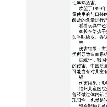
性早熟危害。
欧盟于199
童使用的与口接触
酸盐的含量进行
看看玩具中还
家长在给孩子
如香味橡皮、香
苯
伤害结果：主
类所导致造血系
据统计，我国
的侵害。中国质
可能含有对儿童
铅
伤害结果：影
福州儿童医院
曾经做过体内铅含
现阳性，也就是
铅会影响儿童