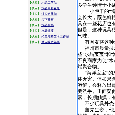
【供应】
水晶工艺品
多学生钟情于小店
【供应】
水晶内画花瓶
一小包干的“
【供应】
供应钥匙扣
会长大，颜色鲜
【供应】
天下齐杯
具在一些花店也
【供应】
水晶奖杯
但是，这种玩具
【供应】
水晶笔筒
气味。
【供应】
尚彦雕塑艺术工作室
有网友将这种
【供应】
供应吸塑年历
福州市质量技
些“水晶宝宝”和
不良商家为使“
烯聚合物。
“海洋宝宝”
体无害。但如果
溶解，会释放出
要洗手。里面疑
素，长期触摸，
不少玩具外壳
詹先生说，他