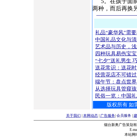
5。在孩子面
两种，而后再换
礼品“豪华风”需
中国礼品文化与清
艺术品与历史，浅
四种玩具易伤宝宝
“七夕”送礼男生 
送花常识：送花时
经营花店不可错过
端午节：盘点世界
从选择玩具管窥
民俗一览：中国
版权所有 如需
关于我们
|
本网动态
|
广告服务
|
会员服务
|
烟台新奥广告策划有
E-mai
本站网